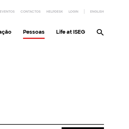
EVENTOS
CONTACTOS
HELPDESK
LOGIN
ENGLISH
gação
Pessoas
Life at ISEG