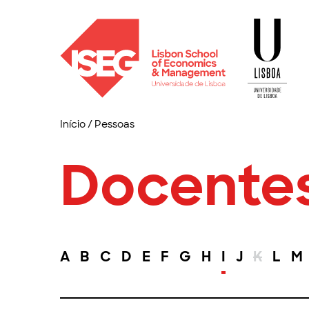
Início
/
Pessoas
Docente
A
B
C
D
E
F
G
H
I
J
K
L
M