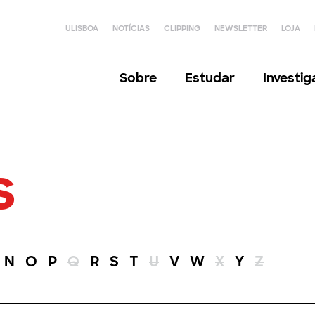
ULISBOA
NOTÍCIAS
CLIPPING
NEWSLETTER
LOJA
Sobre
Estudar
Investi
s
N
O
P
Q
R
S
T
U
V
W
X
Y
Z