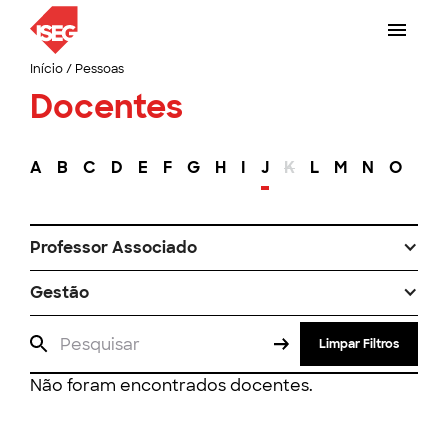
Início
/
Pessoas
Docentes
A
B
C
D
E
F
G
H
I
J
K
L
M
N
O
P
Professor Associado
Gestão
Limpar Filtros
Não foram encontrados docentes.