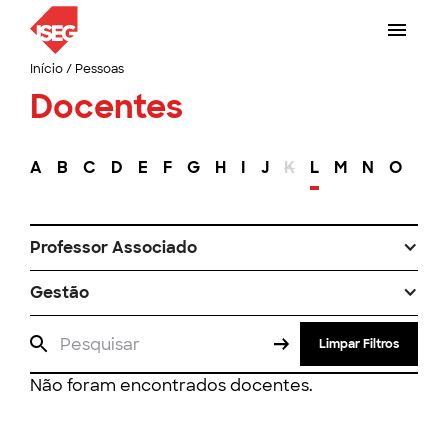
Início
/
Pessoas
Docentes
A
B
C
D
E
F
G
H
I
J
K
L
M
N
O
P
Professor Associado
Gestão
Limpar Filtros
Não foram encontrados docentes.