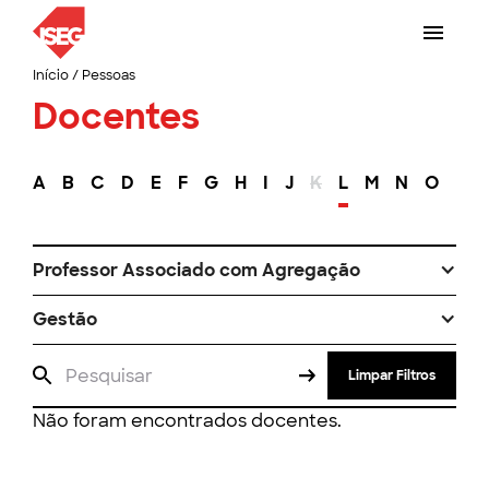
Início
/
Pessoas
Docentes
A
B
C
D
E
F
G
H
I
J
K
L
M
N
O
P
Professor Associado com Agregação
Gestão
Limpar Filtros
Não foram encontrados docentes.