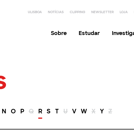
ULISBOA
NOTÍCIAS
CLIPPING
NEWSLETTER
LOJA
Sobre
Estudar
Investi
s
N
O
P
Q
R
S
T
U
V
W
X
Y
Z