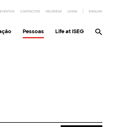
EVENTOS
CONTACTOS
HELPDESK
LOGIN
ENGLISH
gação
Pessoas
Life at ISEG