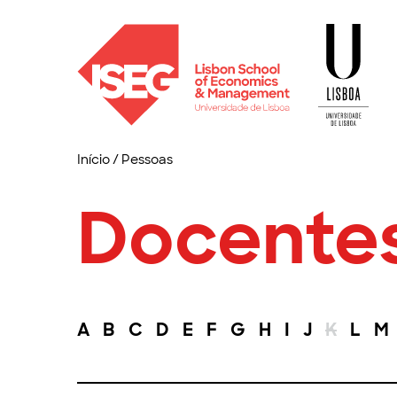
Início
/
Pessoas
Docente
A
B
C
D
E
F
G
H
I
J
K
L
M