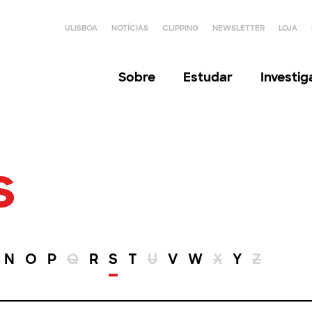
ULISBOA
NOTÍCIAS
CLIPPING
NEWSLETTER
LOJA
Sobre
Estudar
Investi
s
N
O
P
Q
R
S
T
U
V
W
X
Y
Z