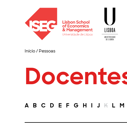
Início
/
Pessoas
Docente
A
B
C
D
E
F
G
H
I
J
K
L
M