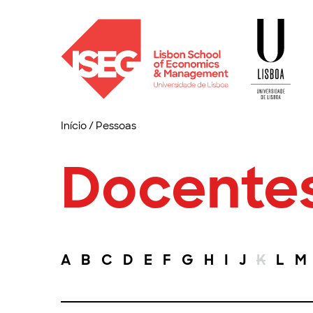
Início
/
Pessoas
Docente
A
B
C
D
E
F
G
H
I
J
K
L
M