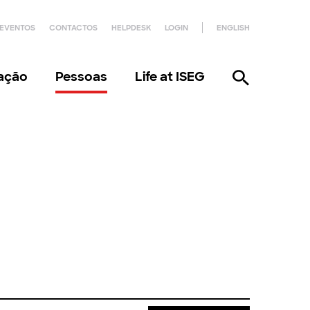
EVENTOS
CONTACTOS
HELPDESK
LOGIN
ENGLISH
gação
Pessoas
Life at ISEG