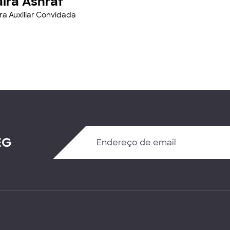
ira Ashraf
ra Auxiliar Convidada
EG