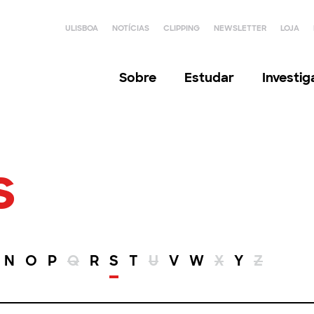
ULISBOA
NOTÍCIAS
CLIPPING
NEWSLETTER
LOJA
Sobre
Estudar
Investi
s
N
O
P
Q
R
S
T
U
V
W
X
Y
Z