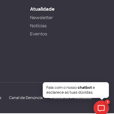
s
Atualidade
Newsletter
Notícias
Eventos
Fala com o nosso
chatbot
e
esclarece as tuas dúvidas.
s
Canal de Denúncia
Política de Privacidade
1
Chat