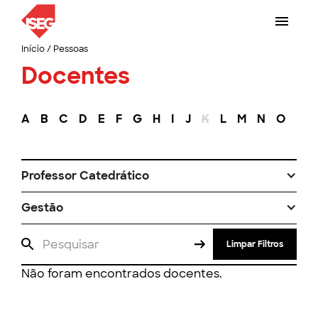
Início
/
Pessoas
Docentes
A
B
C
D
E
F
G
H
I
J
K
L
M
N
O
P
Professor Catedrático
Gestão
Limpar Filtros
Não foram encontrados docentes.