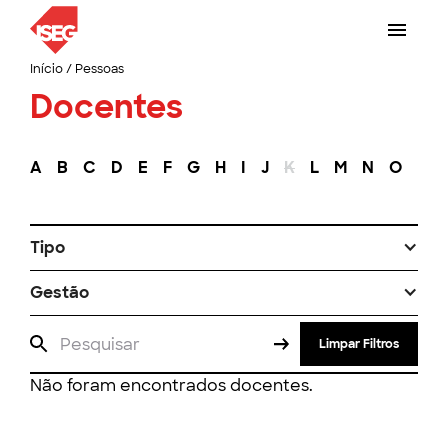
Início
/
Pessoas
Docentes
A
B
C
D
E
F
G
H
I
J
K
L
M
N
O
P
Tipo
Gestão
Limpar Filtros
Não foram encontrados docentes.