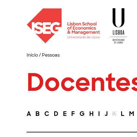
Início
/
Pessoas
Docente
A
B
C
D
E
F
G
H
I
J
K
L
M