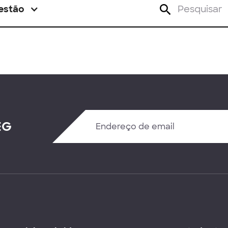
estão
EG