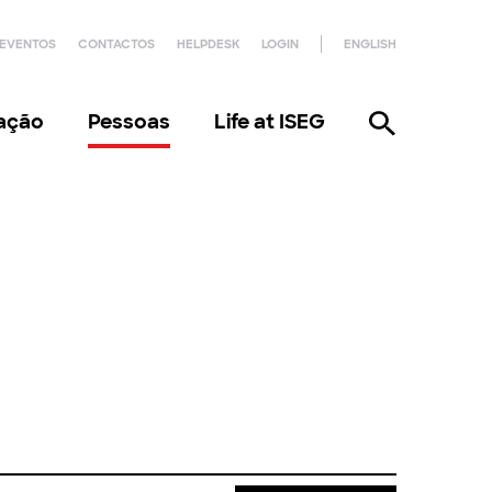
EVENTOS
CONTACTOS
HELPDESK
LOGIN
ENGLISH
gação
Pessoas
Life at ISEG