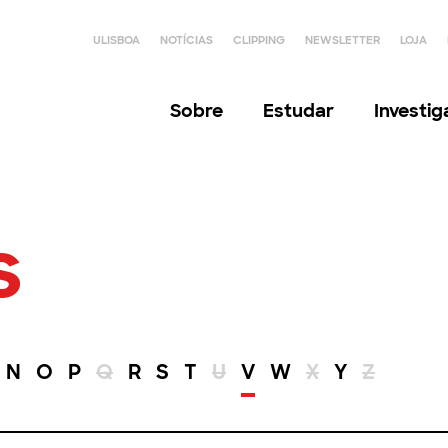
ULISBOA
NOTÍCIAS
CLIPPING
NEWSLETTER
LOJA
Sobre
Estudar
Investi
s
N
O
P
Q
R
S
T
U
V
W
X
Y
Z