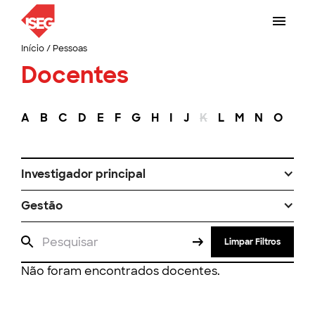
Início
/
Pessoas
Docentes
A
B
C
D
E
F
G
H
I
J
K
L
M
N
O
P
Investigador principal
Gestão
Limpar Filtros
Não foram encontrados docentes.