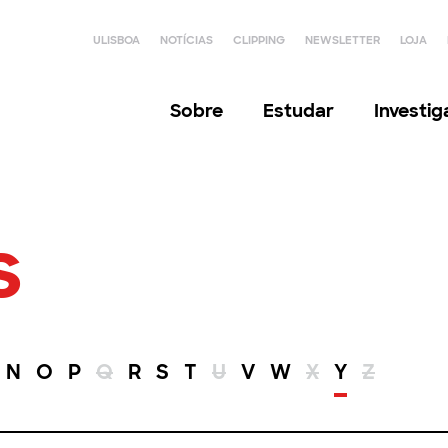
ULISBOA
NOTÍCIAS
CLIPPING
NEWSLETTER
LOJA
Sobre
Estudar
Investi
s
N
O
P
Q
R
S
T
U
V
W
X
Y
Z