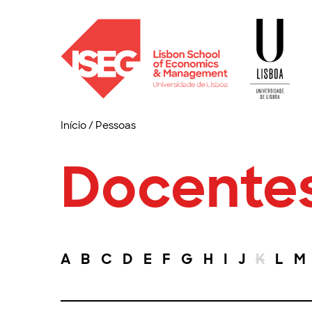
Início
/
Pessoas
Docente
A
B
C
D
E
F
G
H
I
J
K
L
M