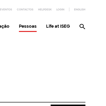
EVENTOS
CONTACTOS
HELPDESK
LOGIN
ENGLISH
gação
Pessoas
Life at ISEG