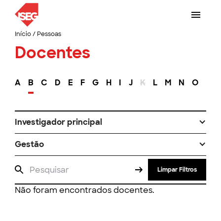
Início
/
Pessoas
Docentes
A
B
C
D
E
F
G
H
I
J
K
L
M
N
O
P
Investigador principal
Gestão
Limpar Filtros
Não foram encontrados docentes.