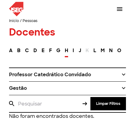
Início
/
Pessoas
Docentes
A
B
C
D
E
F
G
H
I
J
K
L
M
N
O
P
Professor Catedrático Convidado
Gestão
Limpar Filtros
Não foram encontrados docentes.