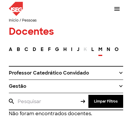
Início
/
Pessoas
Docentes
A
B
C
D
E
F
G
H
I
J
K
L
M
N
O
P
Professor Catedrático Convidado
Gestão
Limpar Filtros
Não foram encontrados docentes.