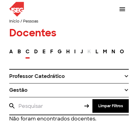
Início
/
Pessoas
Docentes
A
B
C
D
E
F
G
H
I
J
K
L
M
N
O
P
Professor Catedrático
Gestão
Limpar Filtros
Não foram encontrados docentes.