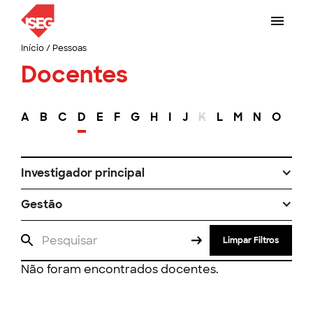
Início
/
Pessoas
Docentes
A
B
C
D
E
F
G
H
I
J
K
L
M
N
O
P
Investigador principal
Gestão
Limpar Filtros
Não foram encontrados docentes.