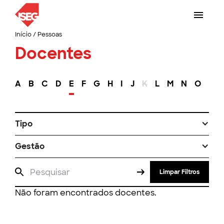
Início
/
Pessoas
Docentes
A
B
C
D
E
F
G
H
I
J
K
L
M
N
O
P
Tipo
Gestão
Limpar Filtros
Não foram encontrados docentes.