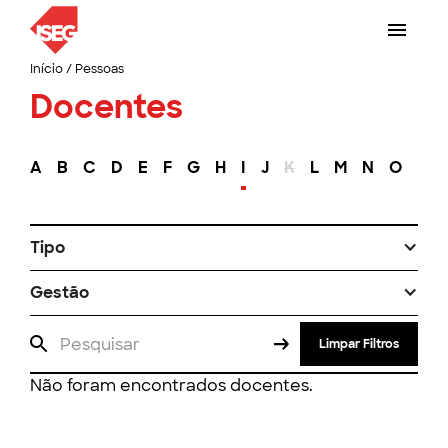
Início
/
Pessoas
Docentes
A
B
C
D
E
F
G
H
I
J
K
L
M
N
O
P
Tipo
Gestão
Limpar Filtros
Não foram encontrados docentes.