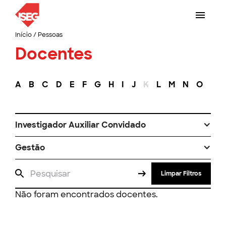
Início
/
Pessoas
Docentes
A
B
C
D
E
F
G
H
I
J
K
L
M
N
O
P
Investigador Auxiliar Convidado
Gestão
Limpar Filtros
Não foram encontrados docentes.