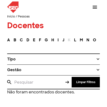
Início
/
Pessoas
Docentes
A
B
C
D
E
F
G
H
I
J
K
L
M
N
O
P
Tipo
Gestão
Limpar Filtros
Não foram encontrados docentes.