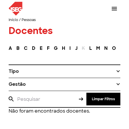
Início
/
Pessoas
Docentes
A
B
C
D
E
F
G
H
I
J
K
L
M
N
O
P
Tipo
Gestão
Limpar Filtros
Não foram encontrados docentes.