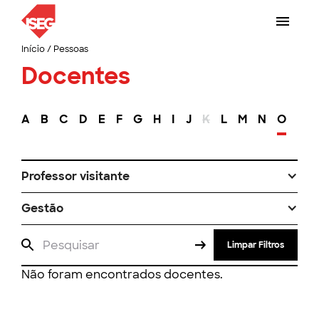
Início
/
Pessoas
Docentes
A
B
C
D
E
F
G
H
I
J
K
L
M
N
O
P
Professor visitante
Gestão
Limpar Filtros
Não foram encontrados docentes.