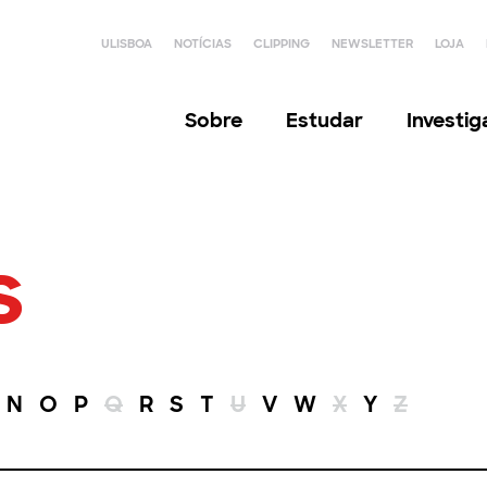
ULISBOA
NOTÍCIAS
CLIPPING
NEWSLETTER
LOJA
Sobre
Estudar
Investi
s
N
O
P
Q
R
S
T
U
V
W
X
Y
Z