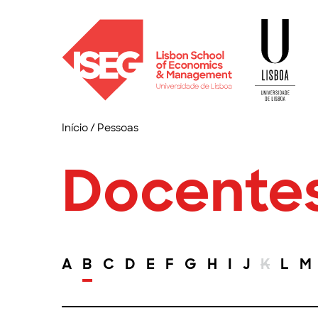
Início
/
Pessoas
Docente
A
B
C
D
E
F
G
H
I
J
K
L
M