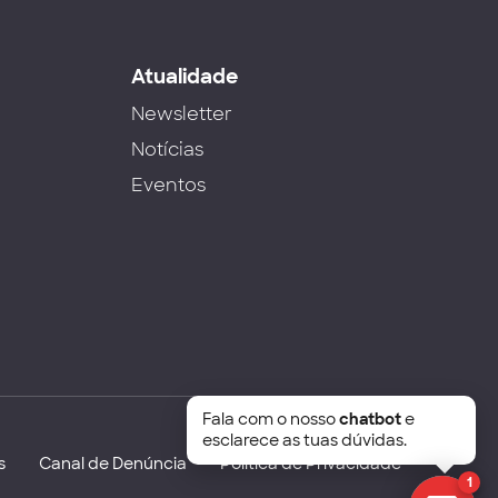
s
Atualidade
Newsletter
Notícias
Eventos
Fala com o nosso
chatbot
e
esclarece as tuas dúvidas.
s
Canal de Denúncia
Política de Privacidade
1