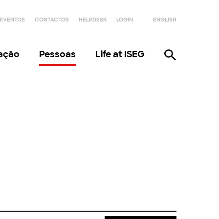
EVENTOS
CONTACTOS
HELPDESK
LOGIN
ENGLISH
gação
Pessoas
Life at ISEG