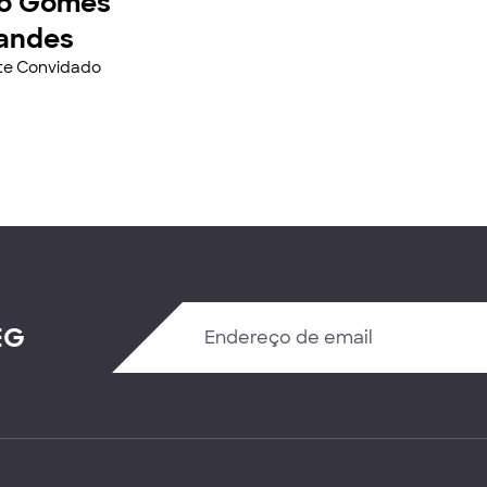
o Gomes
andes
nte Convidado
EG