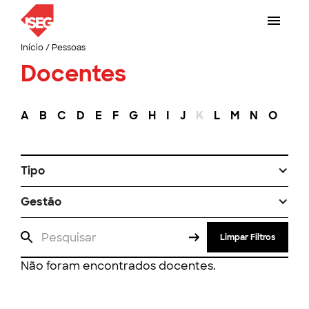
Início
/
Pessoas
Docentes
A
B
C
D
E
F
G
H
I
J
K
L
M
N
O
P
Tipo
Gestão
Limpar Filtros
Não foram encontrados docentes.