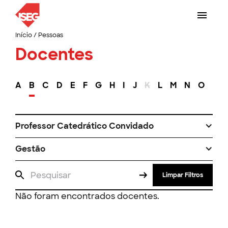
Início
/
Pessoas
Docentes
A
B
C
D
E
F
G
H
I
J
K
L
M
N
O
P
Professor Catedrático Convidado
Gestão
Limpar Filtros
Não foram encontrados docentes.