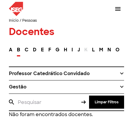
Início
/
Pessoas
Docentes
A
B
C
D
E
F
G
H
I
J
K
L
M
N
O
P
Professor Catedrático Convidado
Gestão
Limpar Filtros
Não foram encontrados docentes.