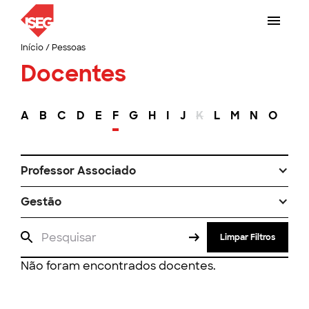
Início
/
Pessoas
Docentes
A
B
C
D
E
F
G
H
I
J
K
L
M
N
O
P
Professor Associado
Gestão
Limpar Filtros
Não foram encontrados docentes.