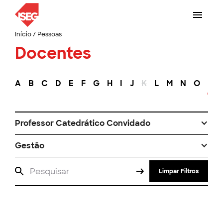
Início
/
Pessoas
Docentes
A
B
C
D
E
F
G
H
I
J
K
L
M
N
O
P
Professor Catedrático Convidado
Gestão
Limpar Filtros