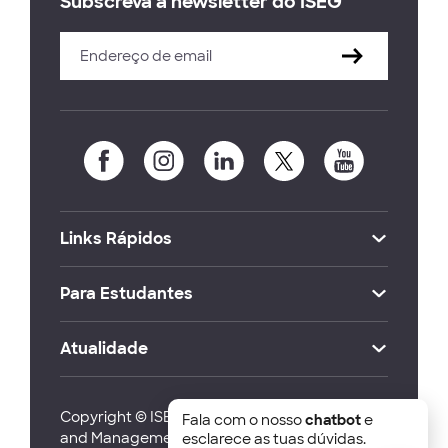
Subscreva a newsletter do ISEG
Links Rápidos
Para Estudantes
Atualidade
Copyright © ISEG Lisbon School of Economics
Fala com o nosso
chatbot
e
and Management 2026
esclarece as tuas dúvidas.