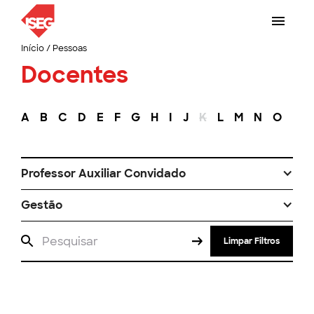
Início
/
Pessoas
Docentes
A
B
C
D
E
F
G
H
I
J
K
L
M
N
O
P
Professor Auxiliar Convidado
Gestão
Limpar Filtros