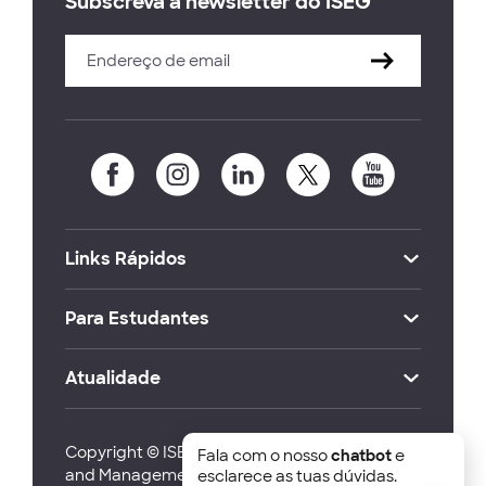
Subscreva a newsletter do ISEG
Links Rápidos
Para Estudantes
Atualidade
Copyright © ISEG Lisbon School of Economics
Fala com o nosso
chatbot
e
and Management 2026
esclarece as tuas dúvidas.