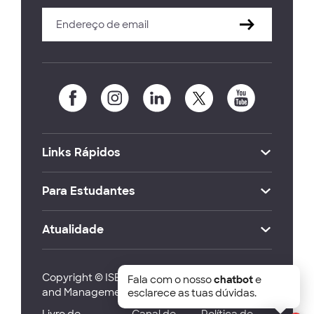
Links Rápidos
Para Estudantes
Atualidade
Copyright © ISEG Lisbon School of Economics
Fala com o nosso
chatbot
e
and Management 2026
esclarece as tuas dúvidas.