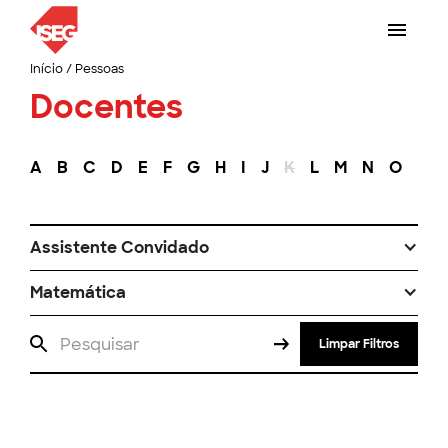
Início
/
Pessoas
Docentes
A
B
C
D
E
F
G
H
I
J
K
L
M
N
O
P
Assistente Convidado
Matemática
Limpar Filtros