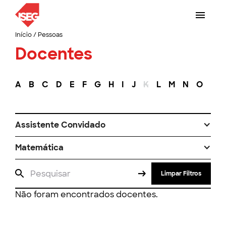
Início
/
Pessoas
Docentes
A
B
C
D
E
F
G
H
I
J
K
L
M
N
O
P
Assistente Convidado
Matemática
Limpar Filtros
Não foram encontrados docentes.