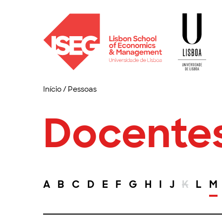
Início
/
Pessoas
Docente
A
B
C
D
E
F
G
H
I
J
K
L
M