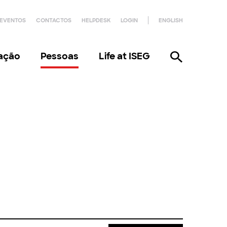
EVENTOS
CONTACTOS
HELPDESK
LOGIN
ENGLISH
gação
Pessoas
Life at ISEG