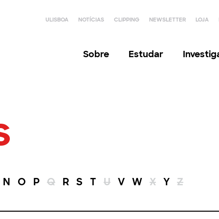
ULISBOA
NOTÍCIAS
CLIPPING
NEWSLETTER
LOJA
Sobre
Estudar
Investi
s
N
O
P
Q
R
S
T
U
V
W
X
Y
Z