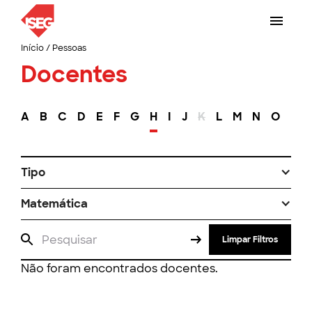
Início
/
Pessoas
Docentes
A
B
C
D
E
F
G
H
I
J
K
L
M
N
O
P
Tipo
Matemática
Limpar Filtros
Não foram encontrados docentes.