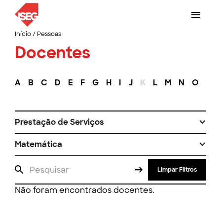
Início
/
Pessoas
Docentes
A
B
C
D
E
F
G
H
I
J
K
L
M
N
O
P
Prestação de Serviços
Matemática
Limpar Filtros
Não foram encontrados docentes.