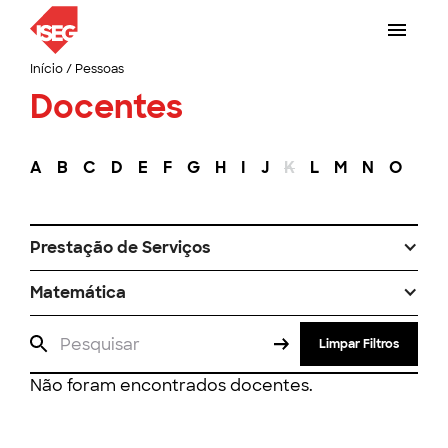
Início
/
Pessoas
Docentes
A
B
C
D
E
F
G
H
I
J
K
L
M
N
O
P
Prestação de Serviços
Matemática
Limpar Filtros
Não foram encontrados docentes.