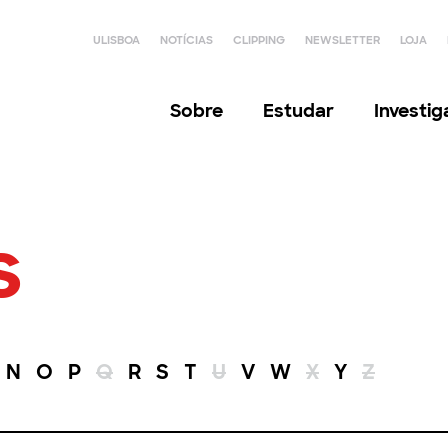
ULISBOA
NOTÍCIAS
CLIPPING
NEWSLETTER
LOJA
Sobre
Estudar
Investi
s
N
O
P
Q
R
S
T
U
V
W
X
Y
Z