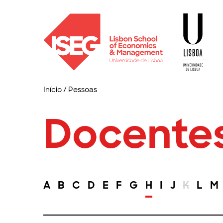
Início
/
Pessoas
Docente
A
B
C
D
E
F
G
H
I
J
K
L
M