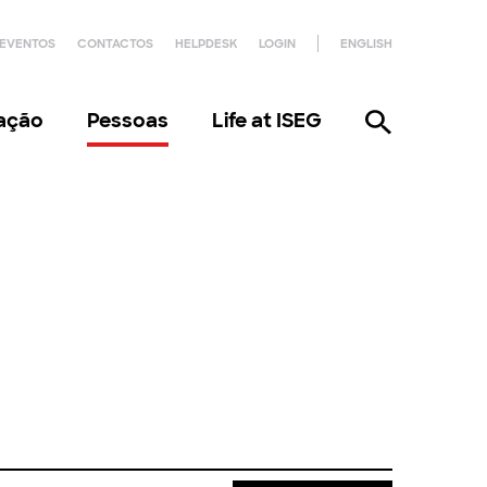
EVENTOS
CONTACTOS
HELPDESK
LOGIN
ENGLISH
gação
Pessoas
Life at ISEG