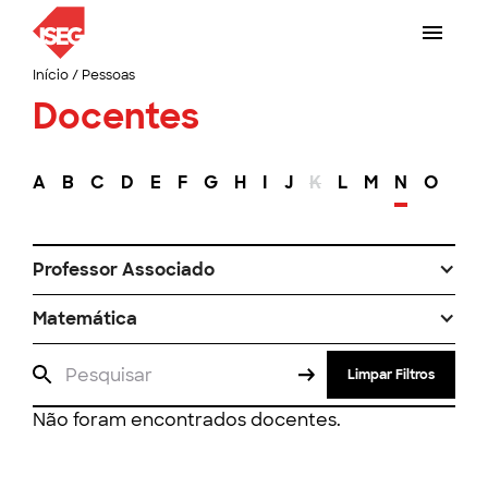
Início
/
Pessoas
Docentes
A
B
C
D
E
F
G
H
I
J
K
L
M
N
O
P
Professor Associado
Matemática
Limpar Filtros
Não foram encontrados docentes.