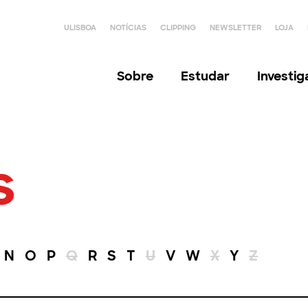
ULISBOA
NOTÍCIAS
CLIPPING
NEWSLETTER
LOJA
Sobre
Estudar
Investi
s
N
O
P
Q
R
S
T
U
V
W
X
Y
Z