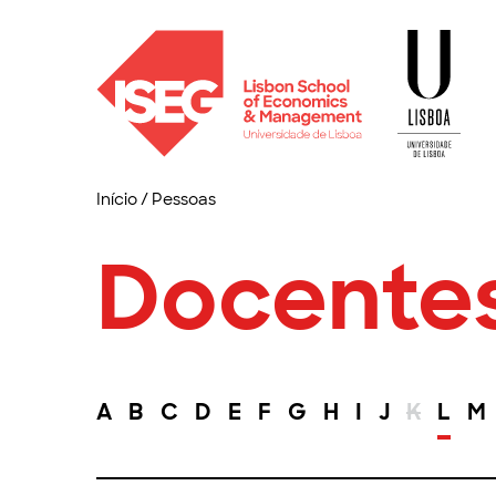
Início
/
Pessoas
Docente
A
B
C
D
E
F
G
H
I
J
K
L
M