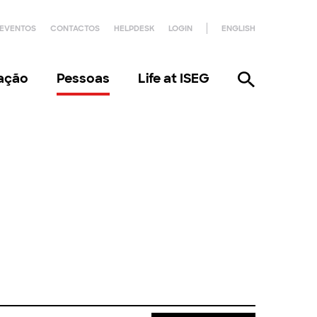
EVENTOS
CONTACTOS
HELPDESK
LOGIN
ENGLISH
gação
Pessoas
Life at ISEG