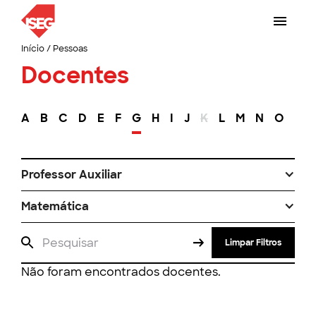
Início
/
Pessoas
Docentes
A
B
C
D
E
F
G
H
I
J
K
L
M
N
O
P
Professor Auxiliar
Matemática
Limpar Filtros
Não foram encontrados docentes.