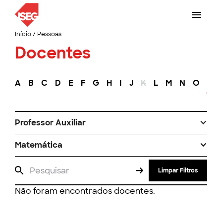
Início
/
Pessoas
Docentes
A
B
C
D
E
F
G
H
I
J
K
L
M
N
O
P
Professor Auxiliar
Matemática
Limpar Filtros
Não foram encontrados docentes.