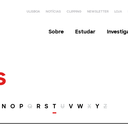
ULISBOA
NOTÍCIAS
CLIPPING
NEWSLETTER
LOJA
Sobre
Estudar
Investi
s
N
O
P
Q
R
S
T
U
V
W
X
Y
Z