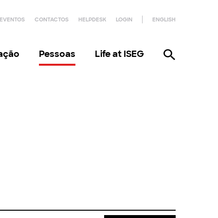
EVENTOS
CONTACTOS
HELPDESK
LOGIN
ENGLISH
gação
Pessoas
Life at ISEG