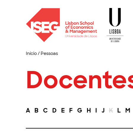
Início
/
Pessoas
Docente
A
B
C
D
E
F
G
H
I
J
K
L
M