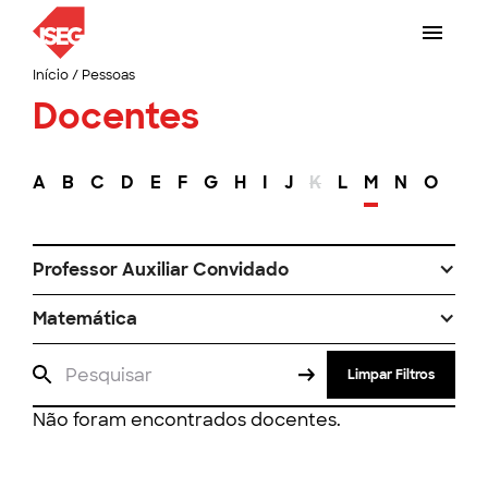
Início
/
Pessoas
Docentes
A
B
C
D
E
F
G
H
I
J
K
L
M
N
O
P
Professor Auxiliar Convidado
Matemática
Limpar Filtros
Não foram encontrados docentes.