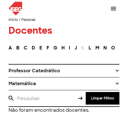
Início
/
Pessoas
Docentes
A
B
C
D
E
F
G
H
I
J
K
L
M
N
O
P
Professor Catedrático
Matemática
Limpar Filtros
Não foram encontrados docentes.