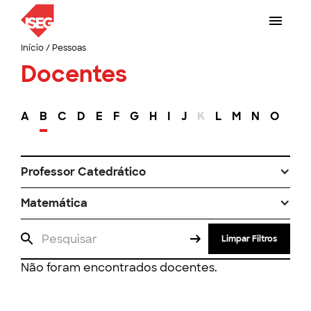
Início
/
Pessoas
Docentes
A
B
C
D
E
F
G
H
I
J
K
L
M
N
O
P
Professor Catedrático
Matemática
Limpar Filtros
Não foram encontrados docentes.