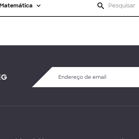
Matemática
EG