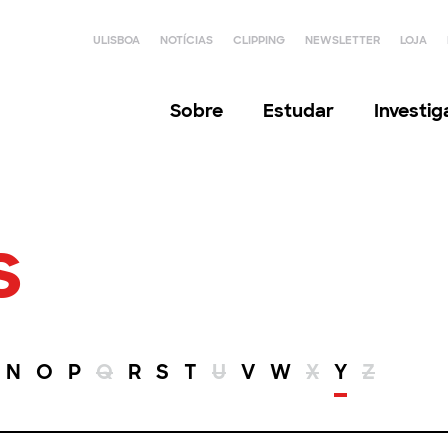
ULISBOA
NOTÍCIAS
CLIPPING
NEWSLETTER
LOJA
Sobre
Estudar
Investi
s
N
O
P
Q
R
S
T
U
V
W
X
Y
Z