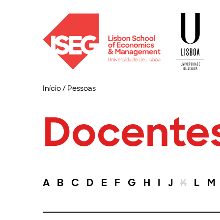
Início
/
Pessoas
Docente
A
B
C
D
E
F
G
H
I
J
K
L
M