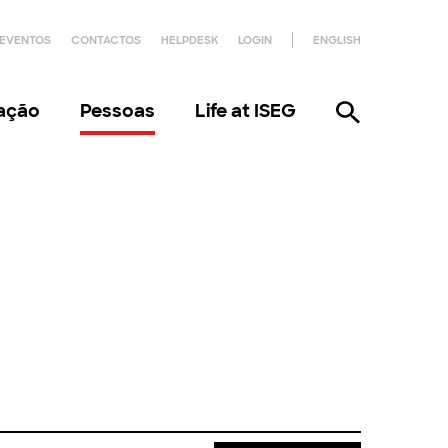
EVENTOS
CONTACTOS
HELPDESK
LOGIN
ENGLISH
gação
Pessoas
Life at ISEG