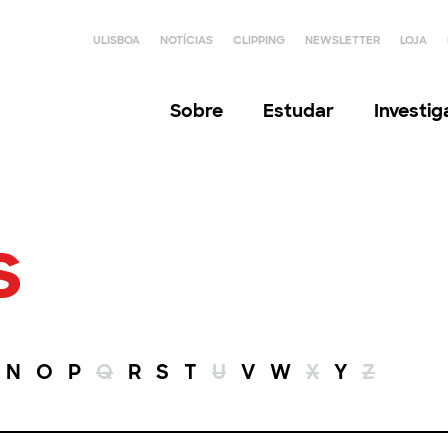
ULISBOA
NOTÍCIAS
CLIPPING
NEWSLETTER
LOJA
Sobre
Estudar
Investi
s
N
O
P
Q
R
S
T
U
V
W
X
Y
Z