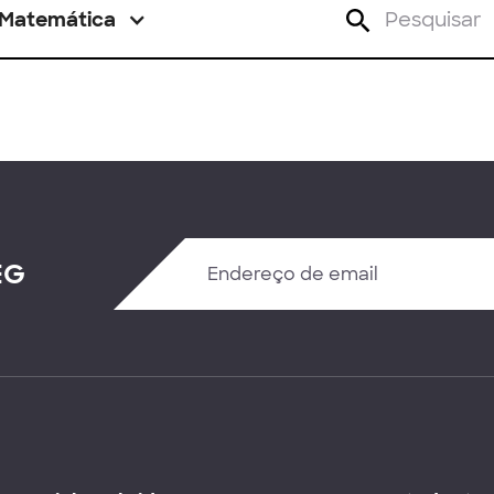
Matemática
EG