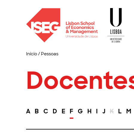
Início
/
Pessoas
Docente
A
B
C
D
E
F
G
H
I
J
K
L
M