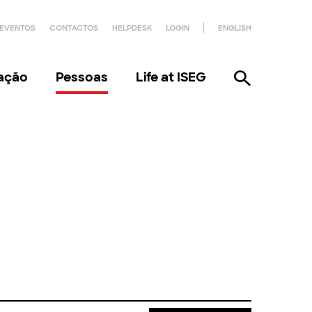
EVENTOS
CONTACTOS
HELPDESK
LOGIN
ENGLISH
gação
Pessoas
Life at ISEG