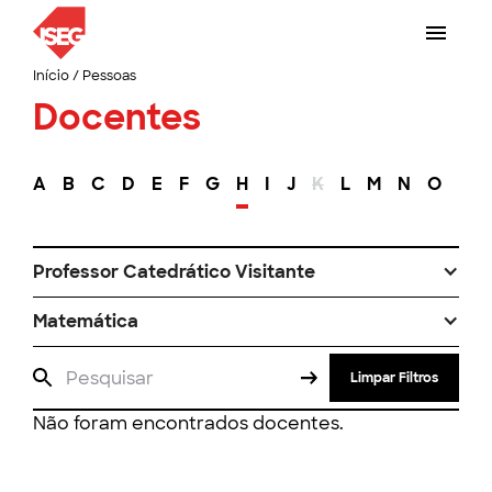
Início
/
Pessoas
Docentes
A
B
C
D
E
F
G
H
I
J
K
L
M
N
O
P
Professor Catedrático Visitante
Matemática
Limpar Filtros
Não foram encontrados docentes.