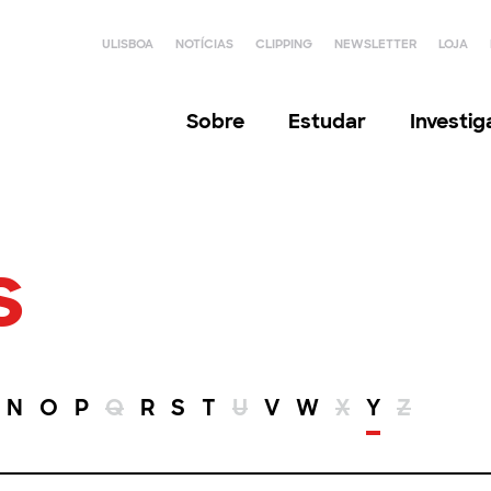
ULISBOA
NOTÍCIAS
CLIPPING
NEWSLETTER
LOJA
Sobre
Estudar
Investi
s
N
O
P
Q
R
S
T
U
V
W
X
Y
Z