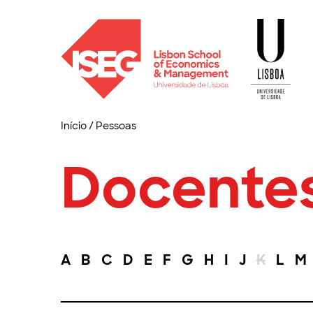
Início
/
Pessoas
Docente
A
B
C
D
E
F
G
H
I
J
K
L
M