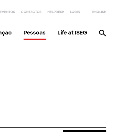
EVENTOS
CONTACTOS
HELPDESK
LOGIN
ENGLISH
gação
Pessoas
Life at ISEG