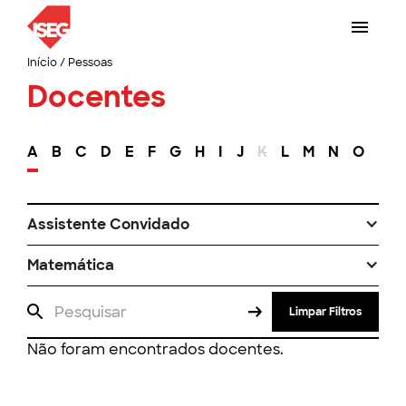
Início
/
Pessoas
Docentes
A
B
C
D
E
F
G
H
I
J
K
L
M
N
O
P
Assistente Convidado
Matemática
Limpar Filtros
Não foram encontrados docentes.